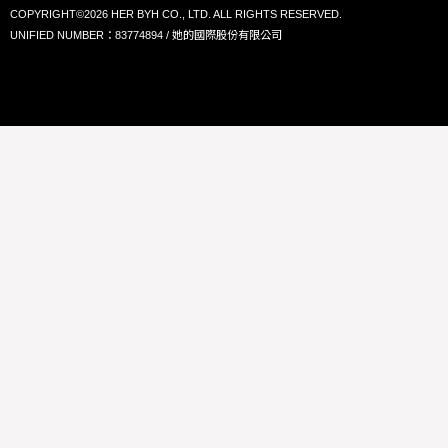
COPYRIGHT©2026 HER BYH CO., LTD. ALL RIGHTS RESERVED.
UNIFIED NUMBER：83774894 / 她的國際股份有限公司