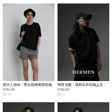
雲朵人造絲｜男女經典寬版短袖
棉質毛圈｜落肩反折短袖上衣
NT$1,100
NT$1,500
291
11