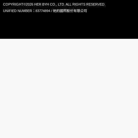
COPYRIGHT©2026 HER BYH CO., LTD. ALL RIGHTS RESERVED.
UNIFIED NUMBER：83774894 / 她的國際股份有限公司