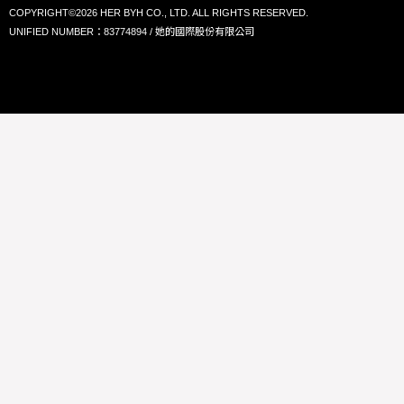
COPYRIGHT©2026 HER BYH CO., LTD. ALL RIGHTS RESERVED.
UNIFIED NUMBER：83774894 / 她的國際股份有限公司