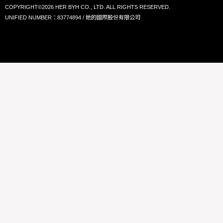
COPYRIGHT©2026 HER BYH CO., LTD. ALL RIGHTS RESERVED.
UNIFIED NUMBER：83774894 / 她的國際股份有限公司