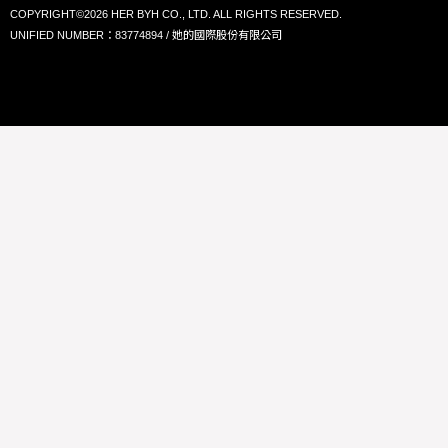
COPYRIGHT©2026 HER BYH CO., LTD. ALL RIGHTS RESERVED.
UNIFIED NUMBER：83774894 / 她的國際股份有限公司