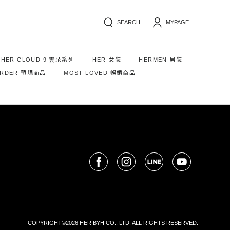
SEARCH
MYPAGE
HER CLOUD 9 雲朵系列
HER 女裝
HERMEN 男裝
ORDER 預購商品
MOST LOVED 暢銷商品
COPYRIGHT©2026 HER BYH CO., LTD. ALL RIGHTS RESERVED.