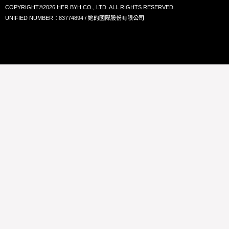
COPYRIGHT©2026 HER BYH CO., LTD. ALL RIGHTS RESERVED.
UNIFIED NUMBER：83774894 / 她的國際股份有限公司