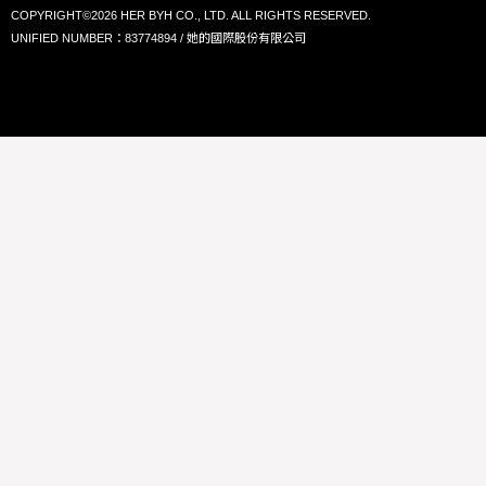
COPYRIGHT©2026 HER BYH CO., LTD. ALL RIGHTS RESERVED.
UNIFIED NUMBER：83774894 / 她的國際股份有限公司