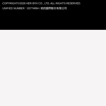
COPYRIGHT©2026 HER BYH CO., LTD. ALL RIGHTS RESERVED.
UNIFIED NUMBER：83774894 / 她的國際股份有限公司