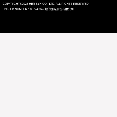
COPYRIGHT©2026 HER BYH CO., LTD. ALL RIGHTS RESERVED.
UNIFIED NUMBER：83774894 / 她的國際股份有限公司