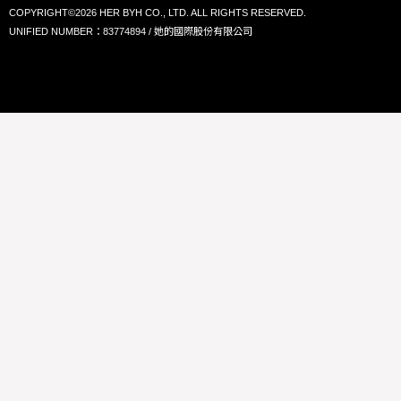
COPYRIGHT©2026 HER BYH CO., LTD. ALL RIGHTS RESERVED.
UNIFIED NUMBER：83774894 / 她的國際股份有限公司