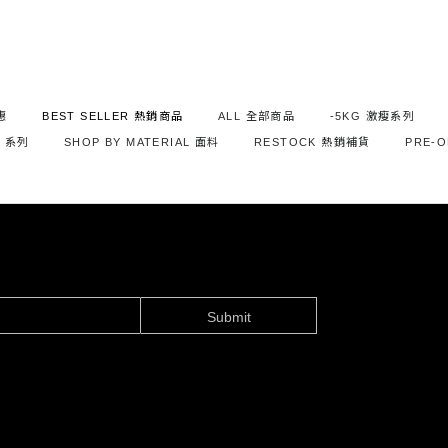
惠
BEST SELLER 熱銷商品
ALL 全部商品
-5KG 激瘦系列
S 系列
SHOP BY MATERIAL 面料
RESTOCK 熱銷補貨
PRE-
Submit