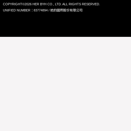
COPYRIGHT©2026 HER BYH CO., LTD. ALL RIGHTS RESERVED.
UNIFIED NUMBER：83774894 / 她的國際股份有限公司