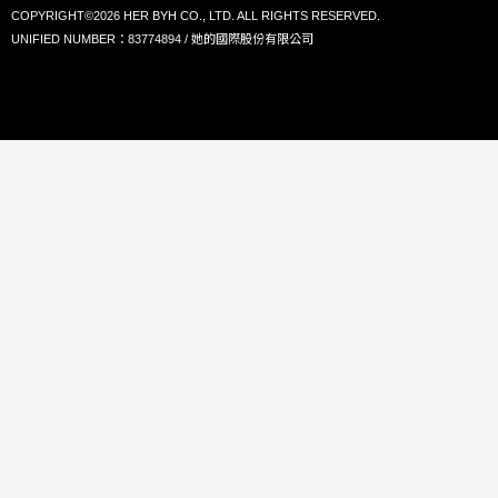
COPYRIGHT©2026 HER BYH CO., LTD. ALL RIGHTS RESERVED.
UNIFIED NUMBER：83774894 / 她的國際股份有限公司