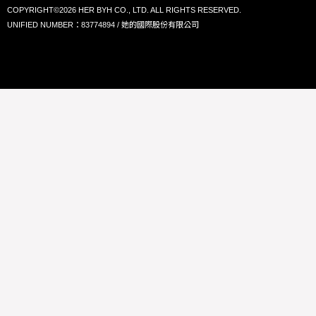
COPYRIGHT©2026 HER BYH CO., LTD. ALL RIGHTS RESERVED.
UNIFIED NUMBER：83774894 / 她的國際股份有限公司