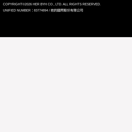
COPYRIGHT©2026 HER BYH CO., LTD. ALL RIGHTS RESERVED.
UNIFIED NUMBER：83774894 / 她的國際股份有限公司