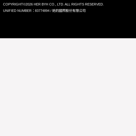
COPYRIGHT©2026 HER BYH CO., LTD. ALL RIGHTS RESERVED.
UNIFIED NUMBER：83774894 / 她的國際股份有限公司