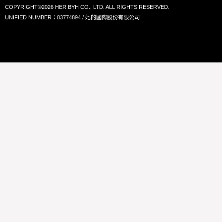
COPYRIGHT©2026 HER BYH CO., LTD. ALL RIGHTS RESERVED.
UNIFIED NUMBER：83774894 / 她的國際股份有限公司