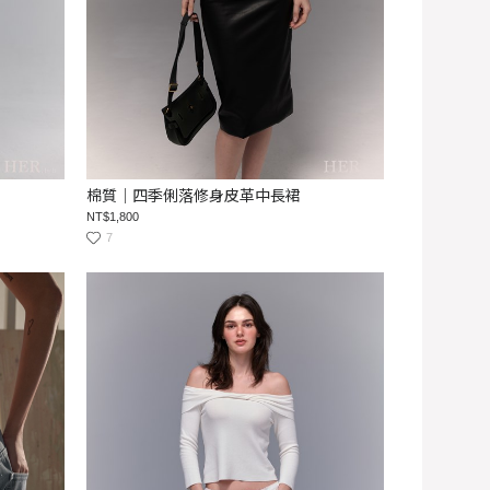
棉質｜四季俐落修身皮革中長裙
NT$1,800
7