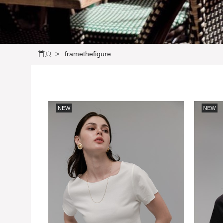
首頁
framethefigure
NEW
NEW