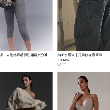
膚｜人造絲裸感彈性顯瘦六分褲
純棉水鑽💎｜丹寧修身直筒褲
NT$3,600
276