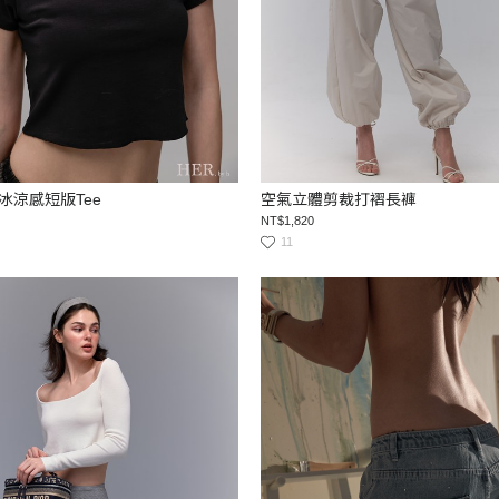
冰涼感短版Tee
空氣立體剪裁打褶長褲
NT$1,820
11