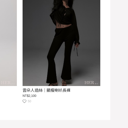
雲朵人造絲｜顯瘦喇叭長褲
NT$2,100
50