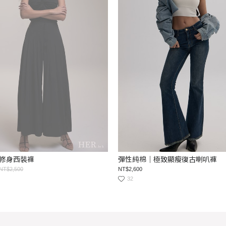
修身西裝褲
彈性純棉｜極致顯瘦復古喇叭褲
NT$2,500
NT$2,600
32