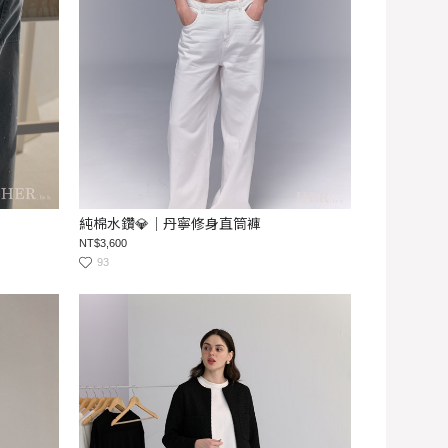
純棉水鑽💎｜丹寧修身直筒褲
NT$3,600
93