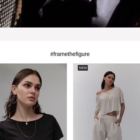
#framethefigure
NEW