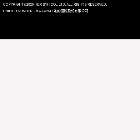
COPYRIGHT©2026 HER BYH CO., LTD. ALL RIGHTS RESERVED.
UNIFIED NUMBER：83774894 / 她的國際股份有限公司