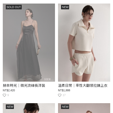
SOLD OUT
NEW
赫本時光｜微光流線長洋裝
溫柔日常｜率性大翻領拉鍊上衣
NT$2,420
NT$1,888
9
17
NEW
NEW