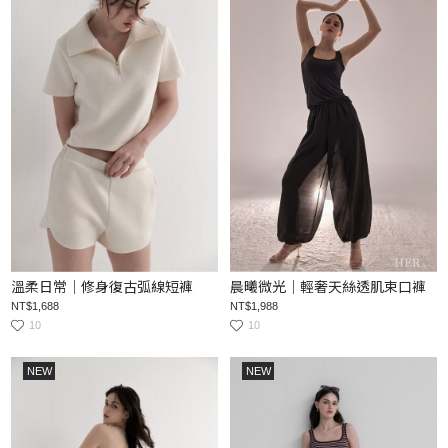
溫柔日常｜修身復古弧線短褲
晨曦微光｜輕奢天絲透肌束口褲
NT$1,688
NT$1,988
10
10
NEW
NEW