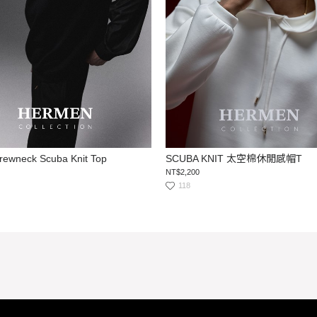
rewneck Scuba Knit Top
SCUBA KNIT 太空棉休閒感帽T
NT$2,200
118