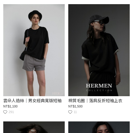
雲朵人造絲｜男女經典寬版短袖
棉質毛圈｜落肩反折短袖上衣
NT$1,100
NT$1,500
291
11