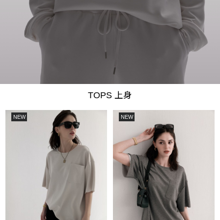
TOPS 上身
NEW
NEW