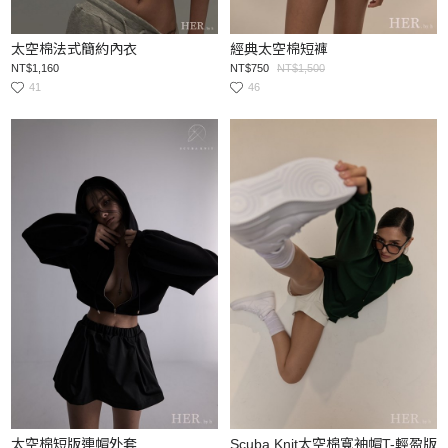
太空棉法式簡約內衣
經典太空棉短褲
NT$1,160
NT$750
NT$1,500
41
46
太空棉短版連帽外套
Scuba Knit太空棉寬袖帽T-輕盈版