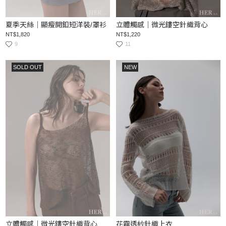
夏季天絲｜顯瘦開釦短洋裝/罩衫
立體觸感｜微光鏤空針織背心
NT$1,820
NT$1,220
9
11
SOLD OUT
NEW
立體觸感｜微光鏤空針織背心
花霧透紗針織上衣