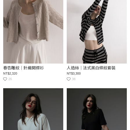
春杏雕紋｜針織開襟衫
人造絲｜法式黑白條紋套裝
NT$2,320
NT$3,300
26
38