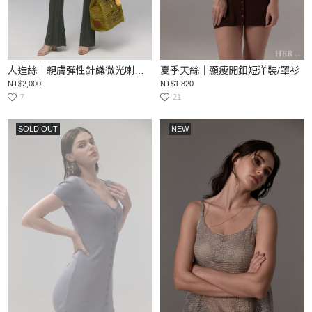
人造絲｜親膚彈性針織微光喇叭褲
夏季天絲｜顯瘦開釦短洋裝/罩衫
NT$2,000
NT$1,820
7
21
SOLD OUT
NEW