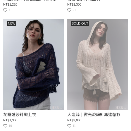
NT$1,220
NT$1,300
7
21
NEW
SOLD OUT
花霧透紗針織上衣
人造絲｜微光流蘇針織連帽衫
NT$1,300
NT$2,000
19
11