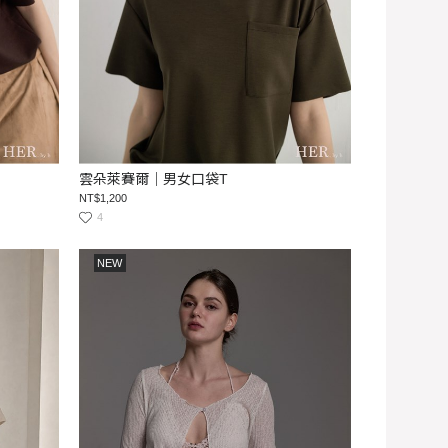
雲朵萊賽爾｜男女口袋T
NT$1,200
4
NEW