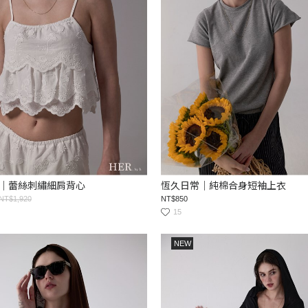
｜蕾絲刺繡細肩背心
恆久日常｜純棉合身短袖上衣
NT$1,920
NT$850
15
NEW