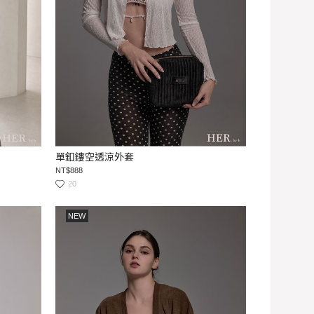
單釦鏤空透涼外套
NT$888
20
NEW