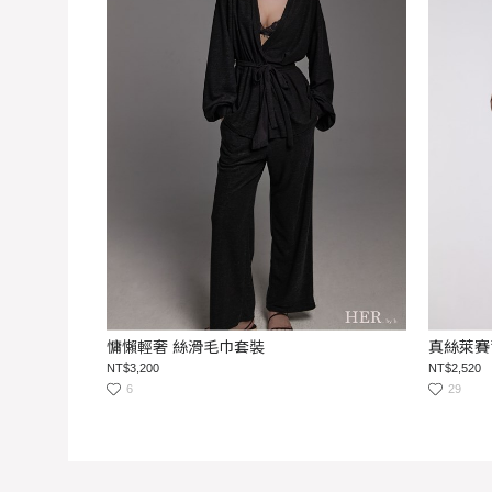
慵懶輕奢 絲滑毛巾套裝
真絲萊賽
NT$3,200
NT$2,520
6
29