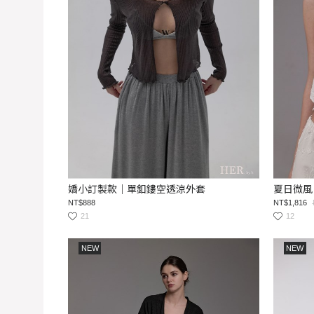
嬌小訂製款｜單釦鏤空透涼外套
夏日微風
NT$888
NT$1,816
21
12
NEW
NEW