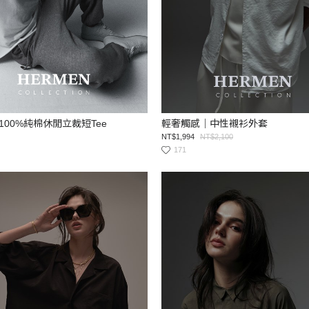
100%純棉休閒立裁短Tee
輕奢觸感｜中性襯衫外套
NT$1,994
NT$2,100
171