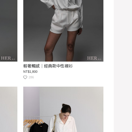
輕奢觸感｜經典款中性襯衫
NT$1,800
286