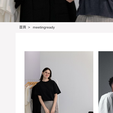
首頁
meetingready