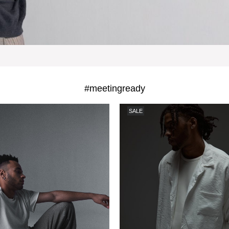
#meetingready
SALE