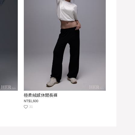
極柔絨感休閒長褲
NT$1,600
31