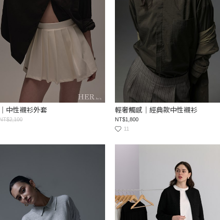
｜中性襯衫外套
輕奢觸感｜經典款中性襯衫
NT$2,100
NT$1,800
11