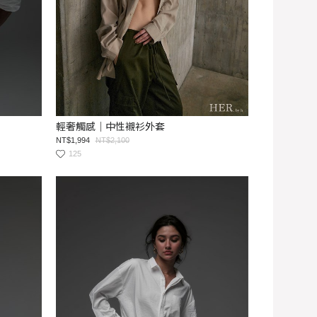
輕奢觸感｜中性襯衫外套
NT$1,994
NT$2,100
125