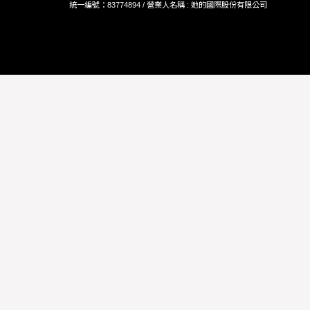
統一編號：83774894 / 營業人名稱 : 她的國際股份有限公司