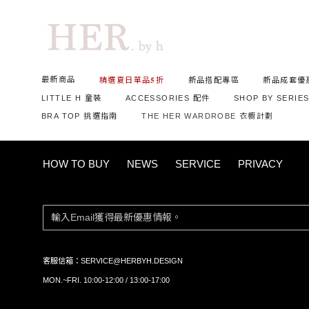
首頁
ALL 全部商品
優雅美背針織長洋裝
最新商品
精選夏日單品𝟓折
新品搭配專區
新品成套優
LITTLE H 童裝
ACCESSORIES 配件
SHOP BY SERIE
BRA TOP 挑選指南
THE HER WARDROBE 衣櫥計劃
HOW TO BUY
NEWS
SERVICE
PRIVACY
客服信箱：
SERVICE@HERBYH.DESIGN
MON.~FRI. 10:00-12:00 / 13:00-17:00