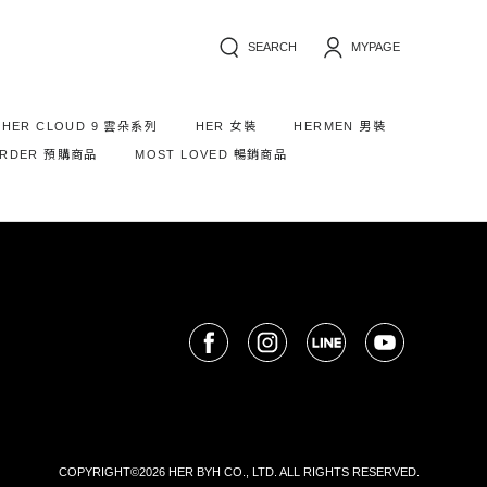
SEARCH
MYPAGE
HER CLOUD 9 雲朵系列
HER 女裝
HERMEN 男裝
ORDER 預購商品
MOST LOVED 暢銷商品
COPYRIGHT©2026 HER BYH CO., LTD. ALL RIGHTS RESERVED.