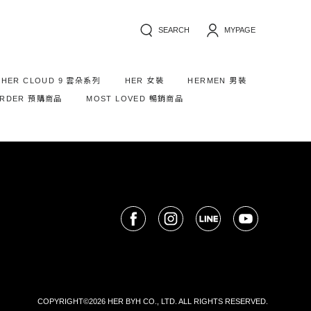
SEARCH
MYPAGE
HER CLOUD 9 雲朵系列
HER 女裝
HERMEN 男裝
ORDER 預購商品
MOST LOVED 暢銷商品
COPYRIGHT©2026 HER BYH CO., LTD. ALL RIGHTS RESERVED.