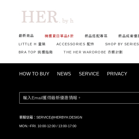
首頁
ALL 全部商品
雲朵人造絲｜經典縮口男友褲 2.0
最新商品
精選夏日單品𝟓折
新品搭配專區
新品成套優
LITTLE H 童裝
ACCESSORIES 配件
SHOP BY SERIE
BRA TOP 挑選指南
THE HER WARDROBE 衣櫥計劃
HOW TO BUY
NEWS
SERVICE
PRIVACY
客服信箱：
SERVICE@HERBYH.DESIGN
MON.~FRI. 10:00-12:00 / 13:00-17:00