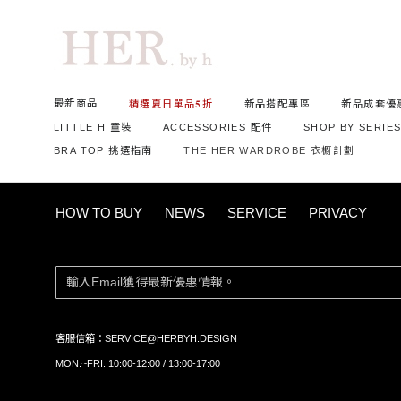
首頁
ALL 全部商品
人造絲毛巾布 | 男女抽繩短褲
最新商品
精選夏日單品𝟓折
新品搭配專區
新品成套優
LITTLE H 童裝
ACCESSORIES 配件
SHOP BY SERIE
BRA TOP 挑選指南
THE HER WARDROBE 衣櫥計劃
HOW TO BUY
NEWS
SERVICE
PRIVACY
客服信箱：
SERVICE@HERBYH.DESIGN
MON.~FRI. 10:00-12:00 / 13:00-17:00