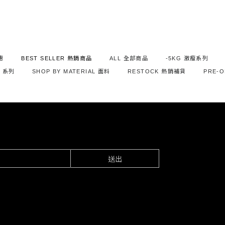
惠
BEST SELLER 熱銷商品
ALL 全部商品
-5KG 激瘦系列
S 系列
SHOP BY MATERIAL 面料
RESTOCK 熱銷補貨
PRE-
送出